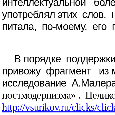
интеллектуальной боле
употреблял этих слов
питала, по-моему, его 
В порядке поддержк
привожу фрагмент из 
исследование А.Малер
постмодернизма» . Целико
http://vsurikov.ru/clicks/c