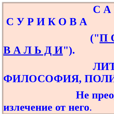
С А Й Т В 
С У Р И К О В А
("
П 
В А Л Ь Д И
"
).
ЛИТЕРАТУ
ФИЛОСОФИЯ, ПОЛИ
Не прео
излечение от него
.