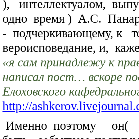
), интеллектуалом, вы
одно время ) А.С. Пан
- подчеркивающему, к т
вероисповедание, и, каж
«я сам принадлежу к пра
написал пост… вскоре по
Елоховского кафедрально
http://ashkerov.livejourna
Именно поэтому он( к