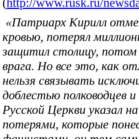
(
http://www.rusk.ru/newsd
«Патриарх Кирилл отмет
кровью, потерял миллио
защитил столицу, потом 
врага. Но все это, как 
нельзя связывать исключ
доблестью полководцев и
Русской Церкви указал н
потерями, которые понес
фашистами, он тем сам