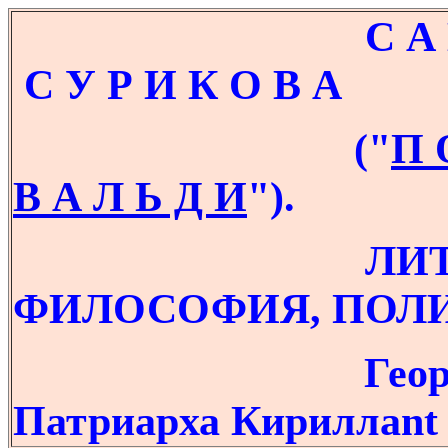
С А Й Т В 
С У Р И К О В А
("
П 
В А Л Ь Д И
"
).
ЛИТЕРАТУ
ФИЛОСОФИЯ, ПОЛИ
Гео
Патриарха Кириллаnt