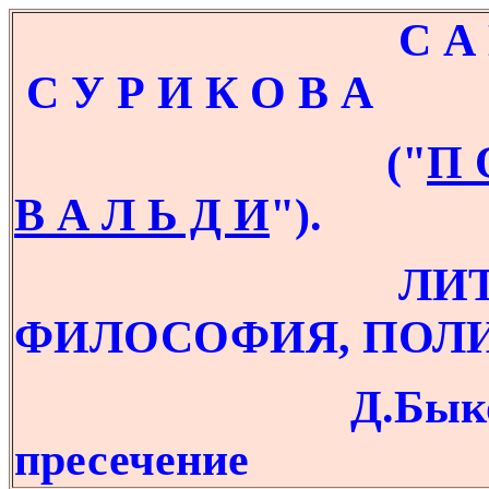
С А Й Т В 
С У Р И К О В А
("
П 
В А Л Ь Д И
"
).
ЛИТЕРАТУ
ФИЛОСОФИЯ, ПОЛИ
Д.Бык
пресечение