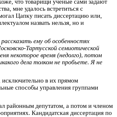
охоже, что товарищи ученые сами задают
тва, мне удалось встретиться с
омогал Цапку писать диссертацию или,
ллектуалом назвать нельзя, но и
 рассказать ему об особенностях
Московско-Тартусской семиотической
еня некоторое время (недолго), потом
икакого дела толком не пробьете. Я не
 исключительно в их прямом
льные способы управления группами
тал районным депутатом, а потом и членом
роприятиях. Кандидатская диссертация по