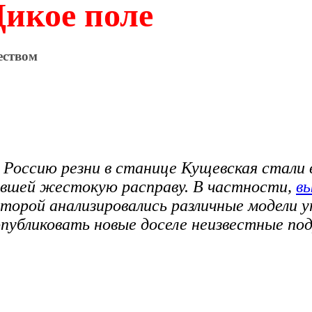
икое поле
еством
ю Россию резни в станице Кущевская стал
нившей жестокую расправу. В частности,
в
торой анализировались различные модели 
опубликовать новые доселе неизвестные по