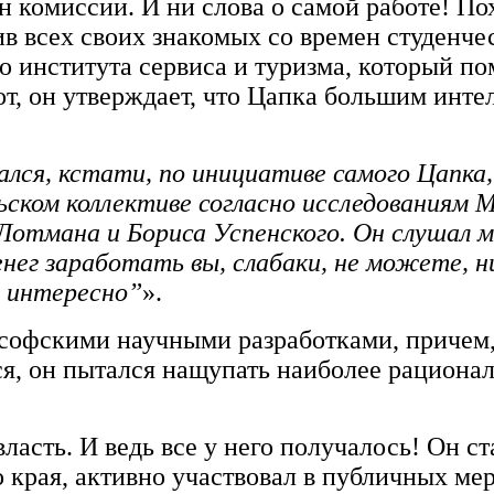
лен комиссии. И ни слова о самой работе! П
 всех своих знакомых со времен студенчес
о института сервиса и туризма, который п
от, он утверждает, что Цапка большим инте
ался, кстати, по инициативе самого Цапка,
ьском коллективе согласно исследованиям 
Лотмана и Бориса Успенского. Он слушал м
енег заработать вы, слабаки, не можете, н
и интересно”
».
софскими научными разработками, причем,
я, он пытался нащупать наиболее рациона
ласть. И ведь все у него получалось! Он с
 края, активно участвовал в публичных ме