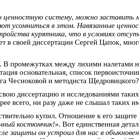
бо ценностную систему, можно заставить м
т усомниться в этом. Навязанные ценност
ройства курятника, что в условиях отсут
ет в своей диссертации Сергей Цапок, мног
. В промежутках между лихими налетами 
ация основательная, список первоисточник
га Чесноковой и методиста Щедровицкого?
 свою диссертацию и исследованиями таки
ее всего, ни разу даже не слышал таких и
твительно купил. Отношение к его защите
ичный костюмчик!
». Вот единственная дета
ле защиты он устроил для нас в обыкновенн