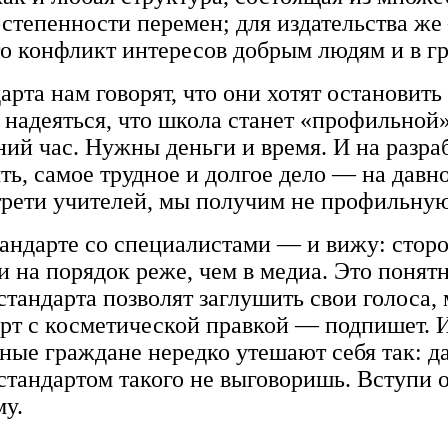
степенности перемен; для издательства ж
о конфликт интересов добрым людям и в гр
арта нам говорят, что они хотят остановит
адеяться, что школа станет «профильной»,
ий час. Нужны деньги и время. И на разра
ть, самое трудное и долгое дело — на давн
рети учителей, мы получим не профильную 
андарте со специалистами — и вижу: сторон
 на порядок реже, чем в медиа. Это понят
тандарта позволят заглушить свои голоса, 
рт с косметической правкой — подпишет. И
ые граждане нередко утешают себя так: да
стандартом такого не выговоришь. Вступи он
му.