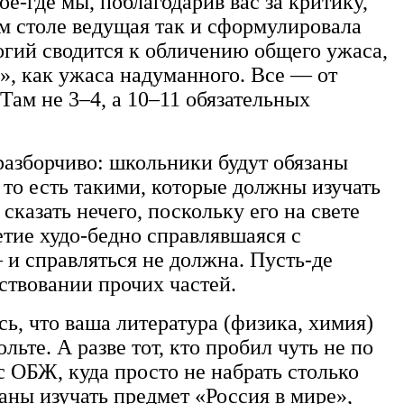
е-где мы, поблагодарив вас за критику,
м столе ведущая так и сформулировала
огий сводится к обличению общего ужаса,
», как ужаса надуманного. Все — от
ам не 3–4, а 10–11 обязательных
 разборчиво: школьники будут обязаны
 то есть такими, которые должны изучать
сказать нечего, поскольку его на свете
етие худо-бедно справлявшаяся с
 и справляться не должна. Пусть-де
ствовании прочих частей.
ь, что ваша литература (физика, химия)
ьте. А разве тот, кто пробил чуть не по
с ОБЖ, куда просто не набрать столько
раны изучать предмет «Россия в мире»,