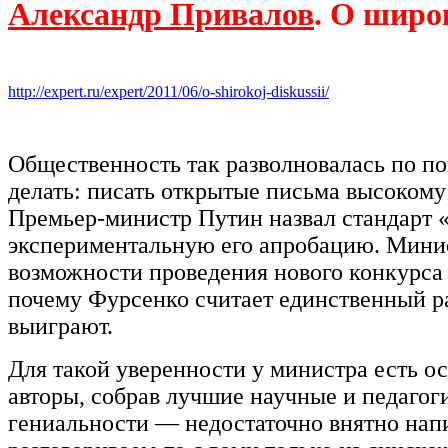
Александр Привалов
. О широ
http://expert.ru/expert/2011/06/o-shirokoj-diskussii/
Общественность так разволновалась по пов
делать: писать открытые письма высокому
Премьер-министр Путин назвал стандарт «
экспериментальную его апробацию. Минис
возможности проведения нового конкурса н
почему Фурсенко считает единственный р
выиграют.
Для такой уверенности у министра есть о
авторы, собрав лучшие научные и педагог
гениальности — недостаточно внятно напи