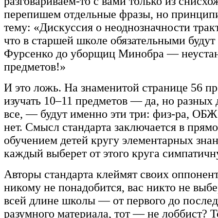
разговариваем-то с вами только из снисхо
перепишем отдельные фразы, но принципи
тему: «Дискуссия о неоднозначности трак
что в старшей школе обязательными будут
Фурсенко до уборщиц Минобра — неустанно
предметов!»
И это ложь. На знаменитой странице 56 пр
изучать 10–11 предметов — да, но разных
все, — будут именно эти три: физ-ра, ОБЖ 
нет. Смысл стандарта заключается в прямо
обучением детей кругу элементарных знани
каждый выберет от этого круга симпатичн
Авторы стандарта клеймят своих оппонент
никому не понадобится, вас никто не выбер
всей длине школы — от первого до последн
разумного материала, тот — не лоббист? Т