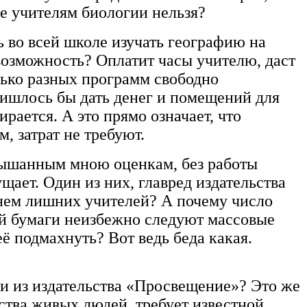
же учителям биологии нельзя?
 во всей школе изучать географию на
возможность? Оплатит часы учителю, даст
олько разных программ свободно
ришлось бы дать денег и помещений для
рается. А это прямо означает, что
, затрат не требуют.
слышанным мною оценкам, без работы
щает. Один из них, главред издательства
енем лишних учителей? А почему число
шей бумаги неизбежно следуют массовые
её подмахнуть? Вот ведь беда какая.
ди из издательства «Просвещение»? Это же
ства живых людей, требует известной