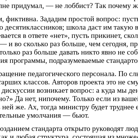
олне придумал, — не лоббист? Так почему 
, фиктивна. Зададим простой вопрос: пусть
 десятиклассников; школа даст им такую 
ается в ответе «нет», пусть прикинет, ск
— и во сколько раз больше, чем сегодня, п
олько раз больше давать никто явно не соби
ия программы, подразумеваемые стандартом
сокращение педагогического персонала. По 
тарших классов. Авторов проекта это не сму
дискуссии возникает вопрос: а куда мы д
ано?» Да нет, нипочему. Только если из ва
 ней же. Ах, тогда министру будет труднее 
ительные умолчания — бьют.
 созданием стандарта открыто руководят лю
как и любая структура, состоящая из множе