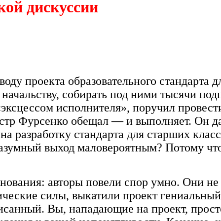
кой дискуссии
оду проекта образовательного стандарта д
 начальству, собирать под ними тысячи под
эксцессом исполнителя», поручил провест
тр Фурсенко обещал — и выполняет. Он даж
а разработку стандарта для старших классо
азумный выход маловероятным? Потому что
снования: авторы повели спор умно. Они не
ические силы, выкатили проект гениальный,
санный. Вы, нападающие на проект, просто