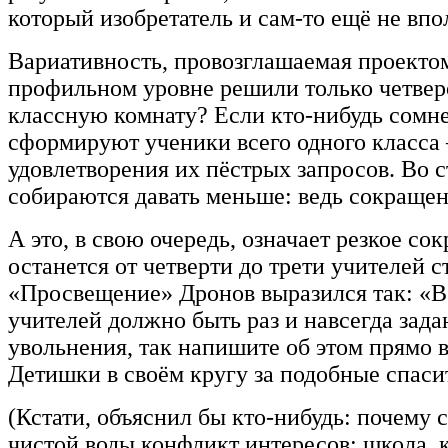
который изобретатель и сам-то ещё не вп
Вариативность, провозглашаемая проектом
профильном уровне решили только четверо
классную комнату? Если кто-нибудь сомнев
сформируют ученики всего одного класса 
удовлетворения их пёстрых запросов. Во ст
собираются давать меньше: ведь сокращен
А это, в свою очередь, означает резкое 
останется от четверти до трети учителей с
«Просвещение» Дронов выразился так: «В 
учителей должно быть раз и навсегда зад
увольнения, так напишите об этом прямо в
Детишки в своём кругу за подобные спас
(Кстати, объяснил бы кто-нибудь: почему
чистой воды конфликт интересов: школа, 