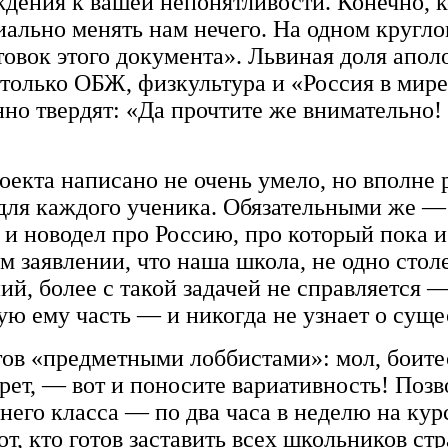
ждения к вашей непонятливости. Конечно, ко
ально менять нам нечего. На одном кругло
товок этого документа». Львиная доля апол
 только ОБЖ, физкультура и «Россия в мире
 твердят: «Да прочтите же внимательно! Т
оекта написано не очень умело, но вполне
 для каждого ученика. Обязательными же —
и новодел про Россию, про который пока и 
м заявлении, что наша школа, не одно стол
й, более с такой задачей не справляется —
ую ему часть — и никогда не узнает о суще
ов «предметными лоббистами»: мол, боитес
ет, — вот и поносите вариативность! Позвол
его класса — по два часа в неделю на кур
от, кто готов заставить всех школьников ст