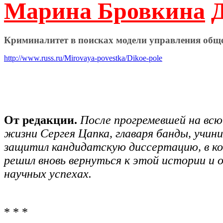
Марина Бровкина
Д
Криминалитет в поисках модели управления общ
http://www.russ.ru/Mirovaya-povestka/Dikoe-pole
От редакции.
После прогремевшей на вс
жизни Сергея Цапка, главаря банды, учи
защитил кандидатскую диссертацию, в ко
решил вновь вернуться к этой истории и 
научных успехах.
* * *