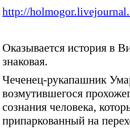
http://holmogor.livejourna
Оказывается история в Ви
знаковая.
Чеченец-рукапашник Умар
возмутившегося прохожег
сознания человека, кото
припаркованный на перех