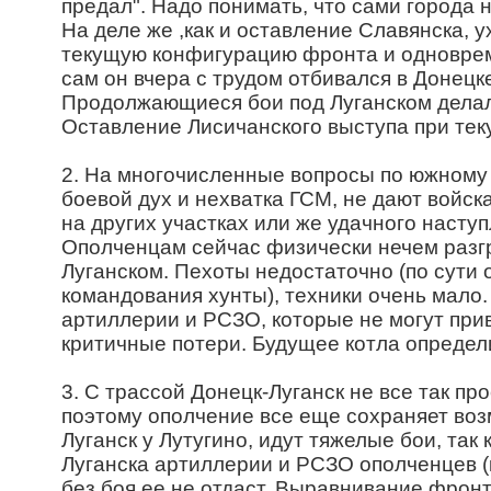
предал". Надо понимать, что сами города 
На деле же ,как и оставление Славянска, 
текущую конфигурацию фронта и одновреме
сам он вчера с трудом отбивался в Донецк
Продолжающиеся бои под Луганском делал
Оставление Лисичанского выступа при тек
2. На многочисленные вопросы по южному к
боевой дух и нехватка ГСМ, не дают войск
на других участках или же удачного насту
Ополченцам сейчас физически нечем разгр
Луганском. Пехоты недостаточно (по сути
командования хунты), техники очень мало
артиллерии и РСЗО, которые не могут прив
критичные потери. Будущее котла определи
3. С трассой Донецк-Луганск не все так пр
поэтому ополчение все еще сохраняет воз
Луганск у Лутугино, идут тяжелые бои, так
Луганска артиллерии и РСЗО ополченцев (к
без боя ее не отдаст. Выравнивание фрон