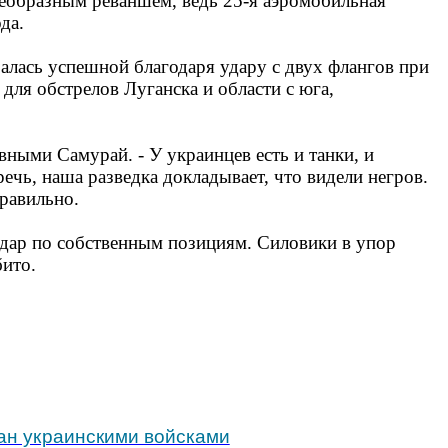
оеобразным реваншем, ведь 25-я аэромобильная
да.
залась успешной благодаря удару с двух флангов при
для обстрелов Луганска и области с юга,
ывными Самурай. - У украинцев есть и танки, и
ечь, наша разведка докладывает, что видели негров.
равильно.
удар по собственным позициям. Силовики в упор
бито.
ан украинскими войсками