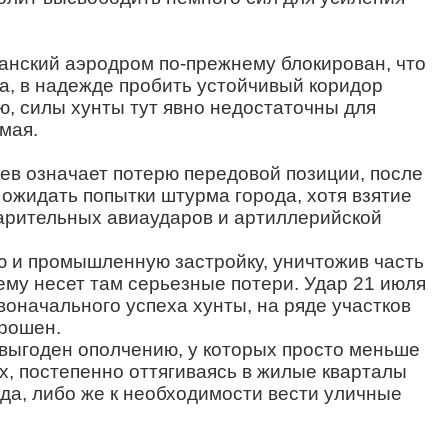
ганский аэродром по-прежнему блокирован, что
ма, в надежде пробить устойчивый коридор
, силы хунты тут явно недостаточны для
мая.
ев означает потерю передовой позиции, после
т ожидать попытки штурма города, хотя взятие
варительных авиаударов и артиллерийской
ю и промышленную застройку, уничтожив часть
ему несет там серьезные потери. Удар 21 июля
оначального успеха хунты, на ряде участков
брошен.
 выгоден ополчению, у которых просто меньше
х, постепенно оттягиваясь в жилые кварталы
да, либо же к необходимости вести уличные