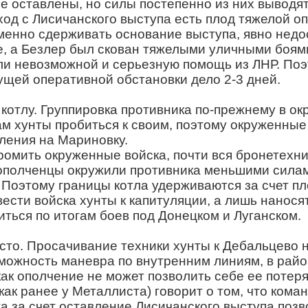
не оставлены, но силы постепенно из них выводят
уход с Лисичанского выступа есть плод тяжелой 
нно сдерживать основание выступа, явно недост
е, а Безлер был скован тяжелыми уличными боями
и невозможной и серьезную помощь из ЛНР. Поэт
ущей оперативной обстановки дело 2-3 дней.
отлу. Группировка противника по-прежнему в окр
ам хунты пробиться к своим, поэтому окруженные
пления на Мариновку.
омить окруженные войска, почти вся бронетехник
 ополченцы окружили противника меньшими силам
. Поэтому границы котла удерживаются за счет 
ести войска хунты к капитуляции, а лишь нанося
ться по итогам боев под Донецком и Луганском.
осто. Просачивание техники хунты к Дебальцево н
можность маневра по внутренним линиям, в район
 как ополчение не может позволить себе ее потер
ак ранее у Металлиста) говорит о том, что ком
та за счет оставление Лисичанского выступа поз