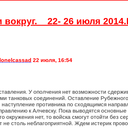
вокруг. 22- 26 июля 2014
lonelcassad
22 июля, 16:54
оставления. У ополчения нет возможности сдерж
и танковых соединений. Оставление Рубежного, 
 наступление противника по сходящимся направ
аправлению к Алчевску. Пока выводятся основны
о окружения нет, то войска смогут отойти без се
т не столь неблагоприятной. Ждем истерик провок