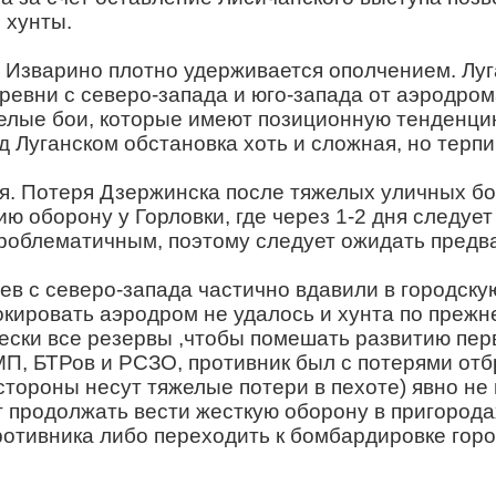
 хунты.
 и Изварино плотно удерживается ополчением. Лу
ревни с северо-запада и юго-запада от аэродро
елые бои, которые имеют позиционную тенденцию
 Луганском обстановка хоть и сложная, но терпи
я. Потеря Дзержинска после тяжелых уличных бо
ю оборону у Горловки, где через 1-2 дня следуе
проблематичным, поэтому следует ожидать пред
в с северо-запада частично вдавили в городску
окировать аэродром не удалось и хунта по прежн
ески все резервы ,чтобы помешать развитию перв
МП, БТРов и РСЗО, противник был с потерями от
стороны несут тяжелые потери в пехоте) явно не
т продолжать вести жесткую оборону в пригорода
отивника либо переходить к бомбардировке горо