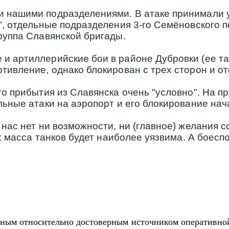
 нашими подразделениями. В атаке принимали у
", отдельные подразделения 3-го Семёновского п
руппа Славянской бригады.
 артиллерийские бои в районе Дубровки (ее так
тивление, однако блокирован с трех сторон и от
о прибытия из Славянска очень "условно". На пр
льные атаки на аэропорт и его блокирование нач
нас нет ни возможности, ни (главное) желания с
х масса танков будет наиболее уязвима. А боеспо
нным относительно достоверным источником оперативной