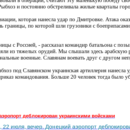
вовали в операции, считают эту маленькую победу св
Рыбхоз и постоянно обстреливала жилые кварталы горо
виации, которая нанесла удар по Дмитровке. Атака ока
ь границы, по которой шли грузовики с боеприпасами 
ницы с Россией, - рассказал командир батальона с поз
ляли из тяжелых орудий. Мы слышали здесь арабскую р
нальные военные. Славянам воевать друг с другом неп
ыбхоз под Славянском украинская артиллерия нанесла 
приказ командования. Больше 20 человек тогда было у
 аэропорт деблокирован украинскими войсками
 22 июля, вечер. Донецкий аэропорт деблокиров