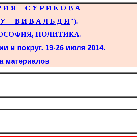
С У Р И К О В А
У В И В А Л Ь Д И
"
).
ИЯ, ПОЛИТИКА.
и и вокруг. 19-26 июля 2014.
ка материалов