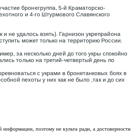
частие бронегруппа, 5-й Краматорско-
ехотного и 4-го Штурмового Славянского
 и не удалось взять). Гарнизон укрепрайона
ступить может только на территорию России.
имер, за несколько дней до того укры спокойно
ались только на третий-четвертый день по
оревноваться с украми в бронетанковых боях в
собной пехоты у них как не было ,так и до сих
 информации, поэтому не культа ради, а достоверности