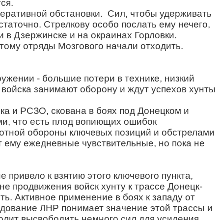
ся.
оперативной обстановки. Сил, чтобы удерживать
аточно. Стрелкову особо послать ему нечего,
 в Дзержинске и на окраинах Горловки.
ому отряды Мозгового начали отходить.
ужении - большие потери в технике, низкий
 войска занимают оборону и ждут успехов хунты
а и РСЗО, скована в боях под Донецком и
и, что есть плод вопиющих ошибок
плотной обороны ключевых позиций и обстрелами
т ему ежедневные чувствительные, но пока не
е привело к взятию этого ключевого пункта,
е продвижения войск хунту к трассе Донецк-
ять. Активное применение в боях к западу от
андование ЛНР понимает значение этой трассы и
волит высвободить немного сил для усиления