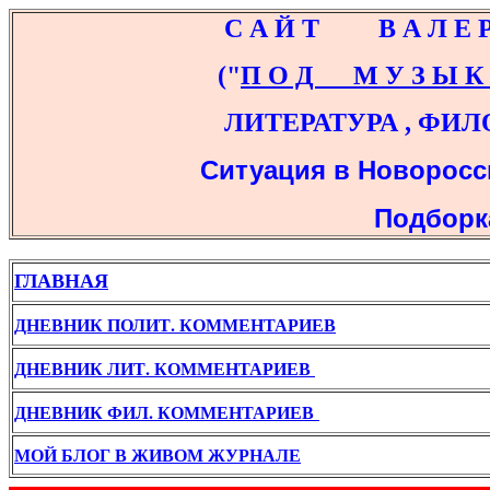
С А Й Т В А Л Е Р И Я 
("
П О Д М У З Ы К 
ЛИТЕРАТУРА , ФИЛОСОФ
Ситуация в Новоросси
Подбор
ГЛАВНАЯ
ДНЕВНИК ПОЛИТ. КОММЕНТАРИЕВ
ДНЕВНИК ЛИТ. КОММЕНТАРИЕВ
ДНЕВНИК ФИЛ. КОММЕНТАРИЕВ
МОЙ БЛОГ В ЖИВОМ ЖУРНАЛЕ