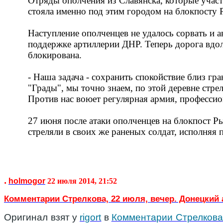
Отряды ополчения из Славянска, которые участ
стояла именно под этим городом на блокпосту 
Наступление ополченцев не удалось сорвать и а
поддержке артиллерии ДНР. Теперь дорога вдол
блокирована.
- Наша задача - сохранить спокойствие близ гра
"Грады", мы точно знаем, по этой деревне стре
Против нас воюет регулярная армия, профессио
27 июня после атаки ополченцев на блокпост Р
стреляли в своих же раненых солдат, исполняя 
.
holmogor
22 июля 2014, 21:52
Комментарии Стрелкова, 22 июля, вечер. Донецкий
Оригинал взят у
rigort
в
Комментарии Стрелкова,