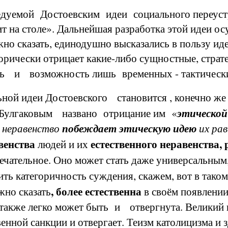
мой Достоевским идеи социального переустро
 на столе». Дальнейшая разработка этой идеи ос
жно сказать, единодушно высказались в пользу ид
рически отрицает какие-либо сущностные, страте
ль и возможность лишь временных - тактически
й идеи Достоевского становится , конечно 
Булгаковым названо отрицание им «
этической
е неравенство
побеждает этическую идею
их рав
венства
естественного неравенства,
людей и их
мечательное. Оно может стать даже универсальным
ть категоричность суждения, скажем, вот в таком
, более естественна
жно сказать
в своём появлении
 также легко может быть и отвергнута. Великий ин
венной санкции
и отвергает. Теизм католицизма и 