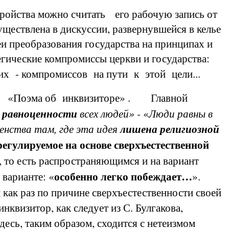
йства можно считать его рабочую запись от
уществлена в дискуссии, развернувшейся в келье
еи преобразования государства на принципах и
гические компромиссы церкви и государства:
х - компромиссов на пути к этой цели...
же «Поэма об инквизиторе» .
Главной
 равноценности
всех людей» -
«
Люди равны в
енства там, где эта идея
лишена религиозной
 регулируемое
на основе
сверхъестественной
, то есть распространяющимся и на вариант
особенно легко
побеждает…
 варианте: «
».
 как раз по причине сверхъестественности своей
квизитор, как следует из С. Булгакова,
здесь, таким образом, сходится с нетеизмом