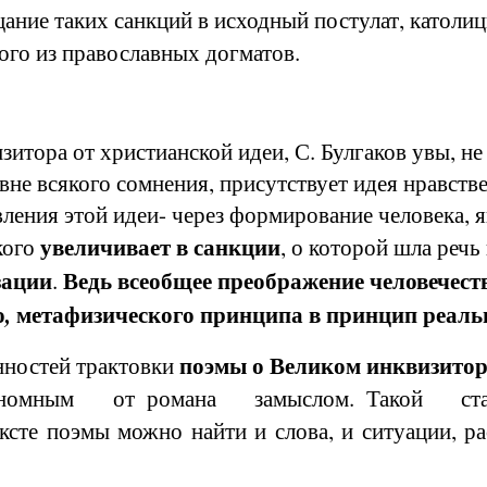
ание таких санкций в исходный постулат, католиц
ного из православных догматов.
тора от христианской идеи, С. Булгаков увы, не
вне всякого сомнения, присутствует идея нравств
ления этой идеи- через формирование человека, 
увеличивает в санкции
кого
, о которой шла реч
зации
Ведь всеобщее преображение человечества
.
о
метафизического принципа в принцип реал
,
поэмы о Великом инквизит
ностей трактовки
втономным от романа замыслом. Такой статус
ексте поэмы можно найти и слова, и ситуации, 