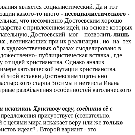
вания является социалистический. Да и тот
несоциалистического -
зации какого-то иного -
тельная, что несомненно Достоевским хорошо
ударства с привлечением идей, на основе которых
лишь
пательную, Достоевский мог позволить
ах
, возникающих при их реализации , но на тех
о в художественных образах смоделировано в
ожественно- публицистическая вставка , где
у от идей христианства.
Однако анализ
римере католической мутации христианства,
ой этой вставки Достоевским тщательно
настырского старца Зосимы и нетеиста Ивана
ервые разоблачения особенностей католического
ли исказишь Христову
веру,
соединив её с
 предложения присутствует (сознательно,
только
 с целями мира искажает веру или же
истов идеал?.. Второй вариант - это