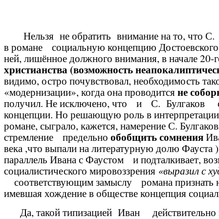
Нельзя не обратить внимание на то,
что С.
в романе социальную концепцию Достоевского,
ней, лишённое должного внимания, в начале 20-г
христианства (возможность неапокалиптичес
видимо, остро почувствовал, необходимость тако
не собор
«модернизации», когда она проводится
получил. Не исключено, что и С. Булгаков 
концепции. Но решающую роль в интерпретации С
романе, сыграло, кажется, намерение С. Булгако
обобщить сомнения
стремление предельно
Ива
века ,что выпали на литературную долю Фауста )
параллель Ивана с Фаустом и подталкивает, во
социалистического мировоззрения
«выразил с х
соответствующим
замыслу романа признать 
имевшая хождение в обществе концепция социал
Да, такой типизацией Иван действительно