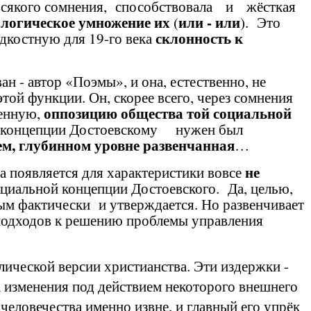
всякого сомнения, способствовала и
жёсткая
 логическое умножение их
или - или
(
). Это
склонность к
едкостную для 19-го века
ван - автор «Поэмы», и она, естественно, не
этой функции. Он, скорее всего, через сомнения
оппозицию общества
той социальной
венную,
ей концепции Достоевскому нужен был
м, глубинном уровне развенчанная
…
не
 появляется для характеристики вовсе
циальной концепции Достоевского. Да, целью,
ым фактически и утверждается. Но развенчивает
 подходов к решению проблемы управления
ической версии христианства. Эти издержки -
на изменения под действием некоторого внешнего
еловечества именно извне, и главный его упрёк