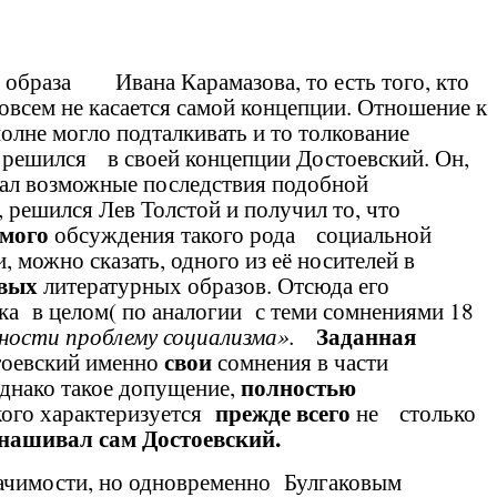
 образа Ивана Карамазова, то есть того
, кто
овсем не касается самой концепции. Отношение к
олне могло подталкивать и то толкование
 решился в своей концепции Достоевский. Он,
ивал возможные последствия подобной
о, решился Лев Толстой и получил то, что
мого
обсуждения такого рода социальной
можно сказать, одного из её носителей в
овых
литературных образов. Отсюда его
а в целом( по аналогии с теми сомнениями 18
Заданная
пности проблему социализма».
свои
оевский именно
сомнения в части
полностью
нако такое допущение,
прежде всего
кого характеризуется
не столько
нашивал сам Достоевский.
чимости, но одновременно Булгаковым