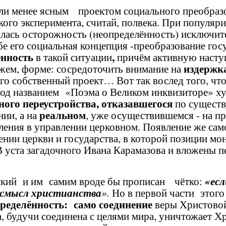
или менее ясным проектом социального преобразо
кого эксперимента, считай, полвека. При популяри
валась осторожность (неопределённость) исключи
ебе его социальная концепция -преобразование гос
нность
,
в такой ситуации
причём активную насту
издержк
ажем, форме: сосредоточить внимание на
о собственный проект… Вот так вослед того, чт
под названием «Поэма о Великом инквизиторе» худ
ного переустройства, отказавшегося
по существ
реальном
ии, а на
, уже осуществившемся - на п
ления в управлении церковном. Появление же сам
ении церкви и государства, в которой позиции мо
 уста загадочного Ивана Карамазова и вложены п
ский и им самим вроде бы прописан чётко:
«ес
 смысл христианства
».
Но в первой части этого
ределённость: само соединение
веры Христовой
, будучи соединена с целями мира, уничтожает Хр