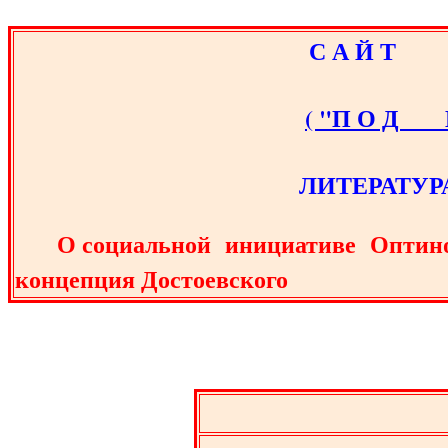
С А Й Т В
( "П О Д М
ЛИТЕРАТУРА
О социальной инициативе Оптиной
концепция Достоевского