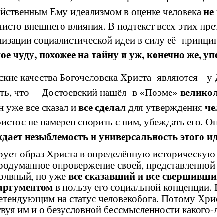
не
войственным Ему идеализмом в оценке человека
о внешнего влияния. В подтекст всех этих пре
изации социалистической идеи в силу её принцип
ое чуду, похожее на тайну и уж, конечно же, у
ские качества Богочеловека Христа являются у
велико
нать, что
Достоевский нашёл в «Поэме»
все сделал
че
н
уже все сказал и
для утверждения
ристос не намерен спорить с ним, убеждать его. 
дает незыблемость и универсальность этого ид
ет образ Христа в определённую историческую с
продуманное опровержение своей, представленной
все сказавший и все свершивш
молвный, но уже
аргументом
в пользу его социальной концепции. 
етендующим на статус человекобога. Потому Хрис
уя им и о безусловной бессмысленности какого-л