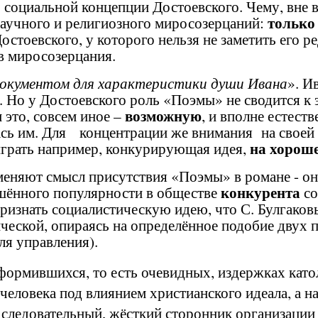
оциальной концепции Достоевского. Чему, вне 
только
научного и религиозного миросозерцаний:
стоевского, у которого нельзя не заметить его р
ов миросозерцания.
окументом для характеристики души Ивана
». И
. Но у Достоевского роль «Поэмы» не сводится к 
возможную
 это, совсем иное –
, и
вполне естест
ась им. Для концентрации же внимания на сво
на хороше
грать например, конкурирующая идея,
няют смысл присутствия «Поэмы» в романе - она
конкурента
лишённого популярности в обществе
со
ризнать социалистическую идею, что С. Булгаков
ической, опираясь на определённое подобие двух
ля управления).
рмившихся, то есть очевидных, издержках катол
 человека под влиянием христианского идеала, а 
следовательный, жёсткий сторонник организации ч