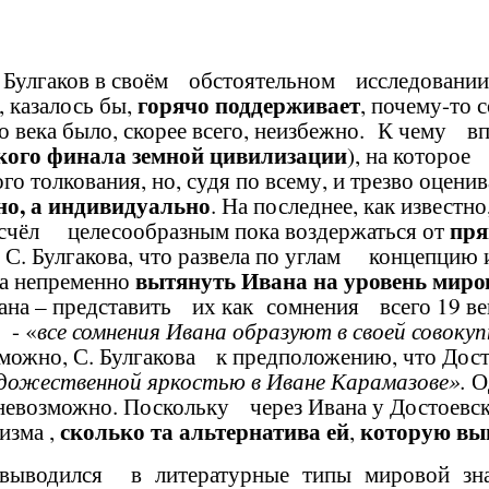
 Булгаков в своём обстоятельном исследовании
горячо поддерживает
 казалось бы,
,
почему-то с
о века было, скорее всего, неизбежно. К чему вп
кого финала земной цивилизации
), на которое
го толкования, но, судя по всему, и трезво оцен
но, а индивидуально
. На последнее, как известн
пря
счёл целесообразным пока воздержаться от
. Булгакова, что развела по углам концепцию и, 
вытянуть Ивана на уровень мир
ва непременно
на – представить их как сомнения всего 19 век
 - «
все сомнения Ивана образуют в своей совоку
зможно, С. Булгакова к предположению, что
Дост
удожественной яркостью в Иване Карамазове».
Од
невозможно. Поскольку через Ивана у Достоевс
сколько та
альтернатива ей
которую вы
изма ,
,
 выводился в литературные типы мировой зна