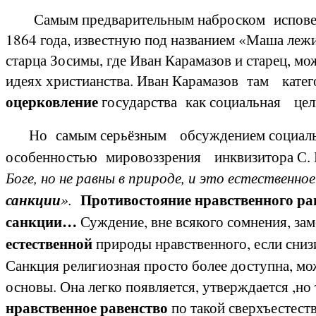
Самым предварительным наброском исповедуе
1864 года, известную под названием «Маша лежит
старца Зосимы, где Иван Карамазов и старец, мо
идеях христианства.
Иван Карамазов там катего
оцерковление
государства как социальная це
Но самым серьёзным обсуждением социально
особенностью мировоззрения инквизитора С.
Боге, но не равны в природе, и это естественно
Противостояние
нравственного ра
санкции
».
санкции…
Суждение, вне всякого сомнения, за
естественной
природы нравственного, если снизи
Санкция религиозная просто более доступна, мо
основы. Она легко появляется, утверждается ,но
нравственное равенство
по такой сверхъестест