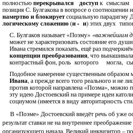
перекрывался доступ
полностью
к смыслам с
позиция С. Булгакова в вопросе о соотношении 
намертво и блокирует
социальную парадигму До
логическому сложению
и - и
(
) этих двух тип
С. Булгаков называет «Поэму»
«важнейшим д
может не характеризовать состояние его души
Ивана стремился показать, ещё раз подчеркнём
концепции преобразования
, что вынашивал
контрастный фон, роль которого могла, сы
Подобное намерение существенным образом ме
Ивана
, а прежде всего того реального и не 
против которой направлена «Поэма», можно п
эту идею Достоевский на примере идеи катол
социумом (имеется в виду авторитарность сти
В «Поэме» Достоевский введёт речь об уже офо
результат ставки не на внутреннее преображение
организующего начала. Великий инквизитор – по