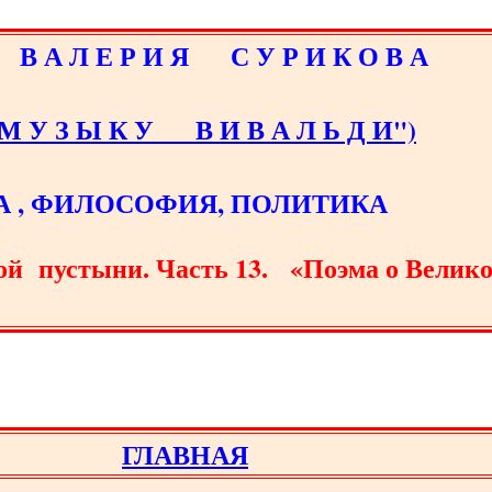
 А Л Е Р И Я С У Р И К О В А
 У З Ы К У В И В А Л Ь Д И")
 , ФИЛОСОФИЯ, ПОЛИТИКА
 пустыни. Часть 13. «Поэма о Велико
ГЛАВНАЯ