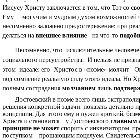
Иисусу Христу заключается в том, что Тот со с
Ему могучим и мудрым духом возможностей чист
несомненно заложено предостережение: при реал
внешнее влияние
подобн
делаться на
- на что-то
Несомненно, что
исключительные человече
социального переустройства. И нельзя не приз
этом идеале: его Христос в «поэме» молчит -
О
под сомнение реальную силу этого идеала. Но Х
молчанием
подтверж
полным сострадания
лишь
Достоевский в поэме всего лишь экстраполиру
решения конкретной задачи: показать детально 
концепции. Для этого ему и нужен кроткий, без
главным 
Христа и становится у Достоевского
принципе не может
спорить с инквизитором, пр
поступком – прощающим поцелуем. Свидетельств