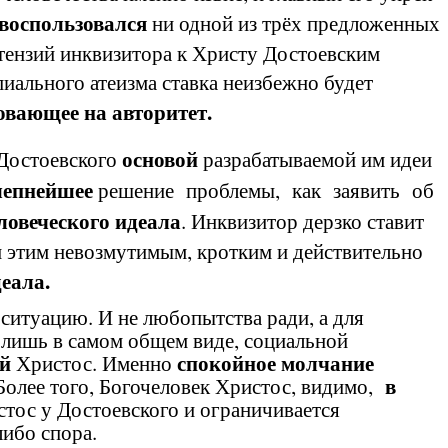
 воспользовался
ни одной из трёх предложенных
тензий инквизитора к Христу Достоевским
иального атеизма ставка неизбежно будет
повающее на авторитет.
основой
 Достоевского
разрабатываемой им идеи
лепнейшее
решение проблемы, как заявить об
ловеческого идеала
. Инквизитор дерзко ставит
Он этим невозмутимым, кротким и действительно
еала.
итуацию. И не любопытства ради, а для
 лишь в самом общем виде, социальной
ий
спокойное молчание
Христос. Именно
в
Более того, Богочеловек Христос, видимо,
тос у Достоевского и ограничивается
ибо спора.