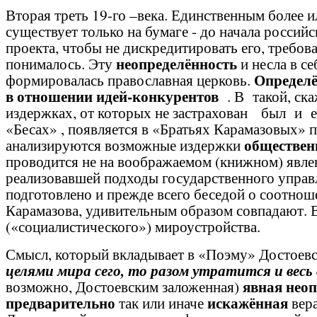
Вторая треть 19-го –века. Единственным более 
существует только на бумаге - до начала российс
проекта, чтобы не дискредитировать его, требо
неопределённость
понималось. Эту
и несла в с
Определё
формировалась православная церковь.
в отношении идей-конкурентов
. В такой, ск
издержках, от которых не застрахован был и ег
«Бесах» , появляется в «Братьях Карамазовых» 
обществен
анализируются возможные издержки
проводится не на воображаемом (книжном) явлен
реализовавшей подходы государственного управ
подготовлено и прежде всего беседой о соотнош
Карамазова, удивительным образом совпадают. В
(«социалистического») мироустройства.
Смысл, который вкладывает в «Поэму» Достоев
целями мира сего, то разом утратится
и
весь
явная неоп
возможно, Достоевским заложенная)
предварительно
искажённая
так или иначе
вера